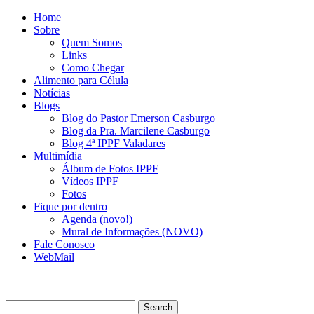
Home
Sobre
Quem Somos
Links
Como Chegar
Alimento para Célula
Notícias
Blogs
Blog do Pastor Emerson Casburgo
Blog da Pra. Marcilene Casburgo
Blog 4ª IPPF Valadares
Multimídia
Álbum de Fotos IPPF
Vídeos IPPF
Fotos
Fique por dentro
Agenda (novo!)
Mural de Informações (NOVO)
Fale Conosco
WebMail