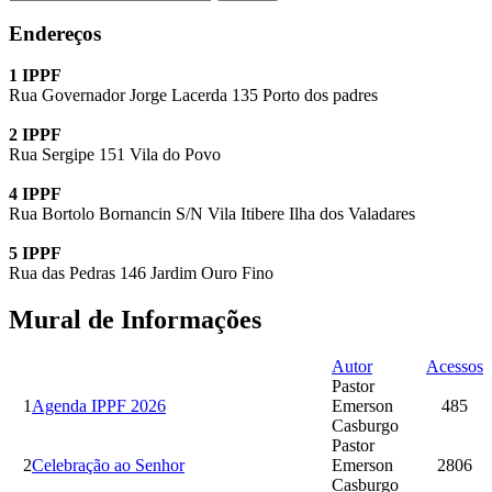
Endereços
1 IPPF
Rua Governador Jorge Lacerda 135 Porto dos padres
2 IPPF
Rua Sergipe 151 Vila do Povo
4 IPPF
Rua Bortolo Bornancin S/N Vila Itibere Ilha dos Valadares
5 IPPF
Rua das Pedras 146 Jardim Ouro Fino
Mural de Informações
Autor
Acessos
Pastor
1
Agenda IPPF 2026
Emerson
485
Casburgo
Pastor
2
Celebração ao Senhor
Emerson
2806
Casburgo